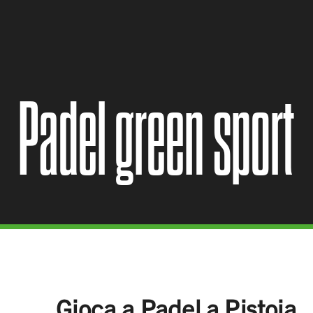
Padel green sport
Gioca a Padel a Pistoia