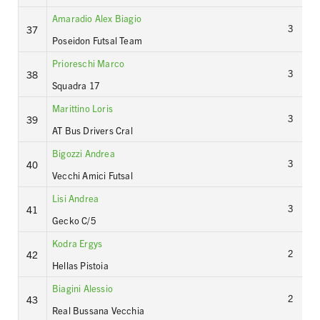
Amaradio Alex Biagio
3
37
Poseidon Futsal Team
Prioreschi Marco
3
38
Squadra 17
Marittino Loris
3
39
AT Bus Drivers Cral
Bigozzi Andrea
3
40
Vecchi Amici Futsal
Lisi Andrea
3
41
Gecko C/5
Kodra Ergys
2
42
Hellas Pistoia
Biagini Alessio
2
43
Real Bussana Vecchia