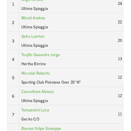
24
1
Ultima Spiaggia
Minuti Andrea
22
2
Ultima Spiaggia
Qoku Lumturi
20
3
Ultima Spiaggia
Trujillo Saavedra Jorge
13
4
Hertha Birrino
Niccolai Roberto
12
5
Sporting Club Pistoiese Over 35 “A”
Cancelliere Alessio
12
6
Ultima Spiaggia
Tempestini Luca
11
7
Gecko C/5
Bavuso Volpe Giuseppe