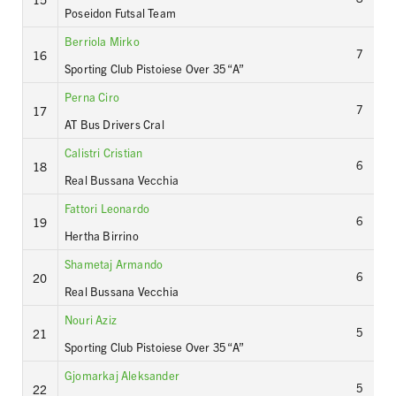
Poseidon Futsal Team
Berriola Mirko
7
16
Sporting Club Pistoiese Over 35 “A”
Perna Ciro
7
17
AT Bus Drivers Cral
Calistri Cristian
6
18
Real Bussana Vecchia
Fattori Leonardo
6
19
Hertha Birrino
Shametaj Armando
6
20
Real Bussana Vecchia
Nouri Aziz
5
21
Sporting Club Pistoiese Over 35 “A”
Gjomarkaj Aleksander
5
22