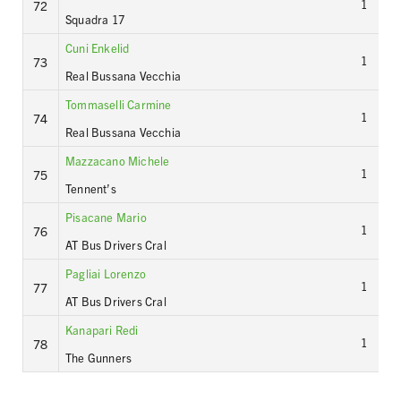
1
72
Squadra 17
Cuni Enkelid
1
73
Real Bussana Vecchia
Tommaselli Carmine
1
74
Real Bussana Vecchia
Mazzacano Michele
1
75
Tennent’s
Pisacane Mario
1
76
AT Bus Drivers Cral
Pagliai Lorenzo
1
77
AT Bus Drivers Cral
Kanapari Redi
1
78
The Gunners