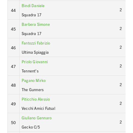
Bindi Daniele
2
44
Squadra 17
Barbera Simone
2
45
Squadra 17
Fantozzi Fabrizio
2
46
Ultima Spiaggia
Priolo Giovanni
2
47
Tennent’s
Pagano Mirko
2
48
The Gunners
Piticchio Alessio
2
49
Vecchi Amici Futsal
Giuliano Gennaro
2
50
Gecko C/5