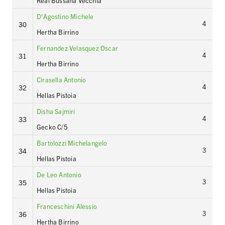
Real Bussana Vecchia
D'Agostino Michele
4
30
Hertha Birrino
Fernandez Velasquez Oscar
4
31
Hertha Birrino
Cirasella Antonio
4
32
Hellas Pistoia
Disha Sajmiri
4
33
Gecko C/5
Bartolozzi Michelangelo
3
34
Hellas Pistoia
De Leo Antonio
3
35
Hellas Pistoia
Franceschini Alessio
3
36
Hertha Birrino