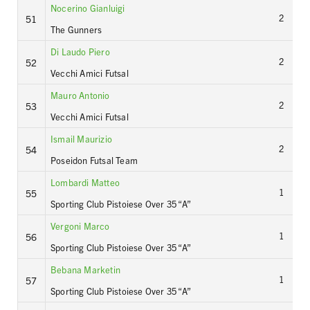
Nocerino Gianluigi
2
51
The Gunners
Di Laudo Piero
2
52
Vecchi Amici Futsal
Mauro Antonio
2
53
Vecchi Amici Futsal
Ismail Maurizio
2
54
Poseidon Futsal Team
Lombardi Matteo
1
55
Sporting Club Pistoiese Over 35 “A”
Vergoni Marco
1
56
Sporting Club Pistoiese Over 35 “A”
Bebana Marketin
1
57
Sporting Club Pistoiese Over 35 “A”