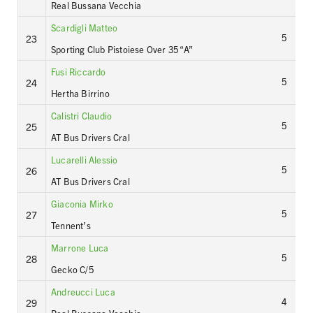
Real Bussana Vecchia
Scardigli Matteo
5
23
Sporting Club Pistoiese Over 35 “A”
Fusi Riccardo
5
24
Hertha Birrino
Calistri Claudio
5
25
AT Bus Drivers Cral
Lucarelli Alessio
5
26
AT Bus Drivers Cral
Giaconia Mirko
5
27
Tennent’s
Marrone Luca
5
28
Gecko C/5
Andreucci Luca
4
29