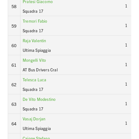
Pratesi Giacomo
1
58
Squadra 17
Tremori Fabio
1
59
Squadra 17
Raja Valentin
1
60
Ultima Spiaggia
Mongelli Vito
1
61
AT Bus Drivers Cral
Telesca Luca
1
62
Squadra 17
De Vito Modestino
1
63
Squadra 17
Vasaj Dorjan
1
64
Ultima Spiaggia
Caione Stefano