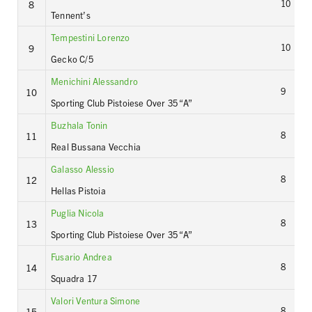
10
8
Tennent’s
Tempestini Lorenzo
10
9
Gecko C/5
Menichini Alessandro
9
10
Sporting Club Pistoiese Over 35 “A”
Buzhala Tonin
8
11
Real Bussana Vecchia
Galasso Alessio
8
12
Hellas Pistoia
Puglia Nicola
8
13
Sporting Club Pistoiese Over 35 “A”
Fusario Andrea
8
14
Squadra 17
Valori Ventura Simone
8
15