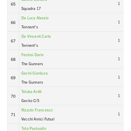
1
65
Squadra 17
De Luca Alessio
1
66
Tennent’s
De Vincenti Carlo
1
67
Tennent’s
Festosi Dario
1
68
The Gunners
Gerini Gianluca
1
69
The Gunners
Teluka Ardit
1
70
Gecko C/5
Rizzuto Francesco
1
71
Vecchi Amici Futsal
Tota Paskualin