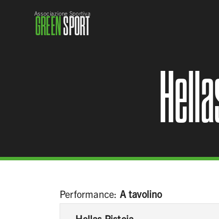
Associazione Sportiva
GREEN
SPORT
Hella
Performance:
A tavolino
Hellas Pistoia