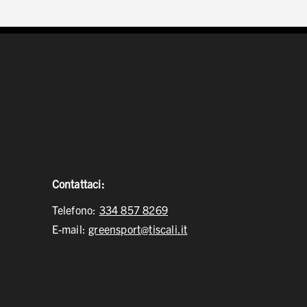
Contattaci:
Telefono:
334 857 8269
E-mail:
greensport@tiscali.it