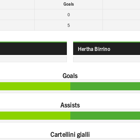
Goals
0
5
Hertha Birrino
Goals
Assists
Cartellini gialli