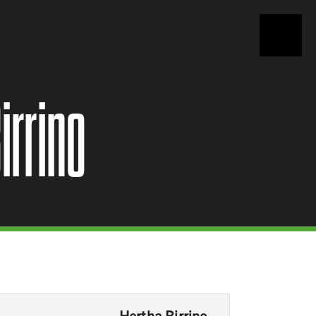
irrino
Hertha Birrino