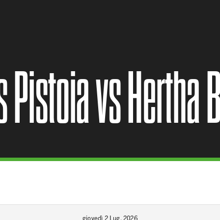
s Pistoia vs Hertha B
giovedì 2 Lug. 2026