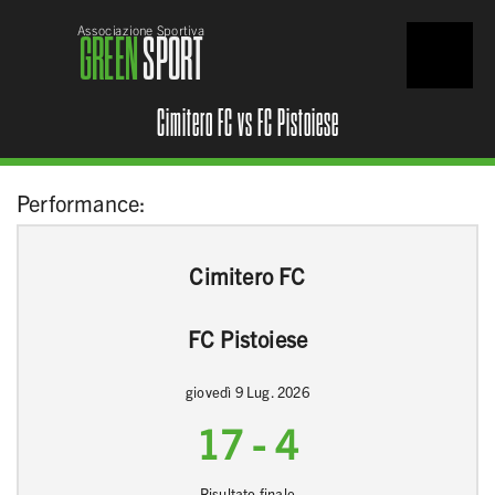
Associazione Sportiva
GREEN
SPORT
Cimitero FC vs FC Pistoiese
Performance:
Cimitero FC
FC Pistoiese
giovedì 9 Lug. 2026
17
-
4
Risultato finale