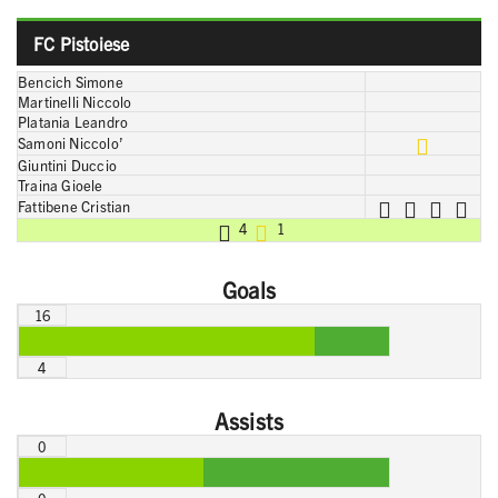
FC Pistoiese
Bencich Simone
Martinelli Niccolo
Platania Leandro
Samoni Niccolo’
Giuntini Duccio
Traina Gioele
Fattibene Cristian
4
1
Goals
16
4
Assists
0