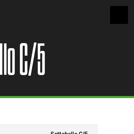
llo C/5
Settebello C/5