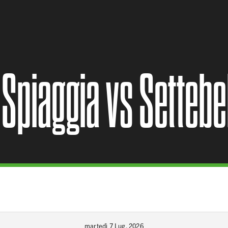
 Spiaggia vs Settebe
martedì 7 Lug. 2026